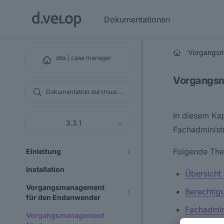
Dokumentationen
/
Vorgangsm
dbs | case manager
Vorgangsm
Dokumentation durchsuchen
In diesem Ka
3.3.1
Fachadministr
Folgende The
Einleitung
Installation
Übersicht
Vorgangsmanagement
Berechtig
für den Endanwender
Fachadmin
Vorgangsmanagement