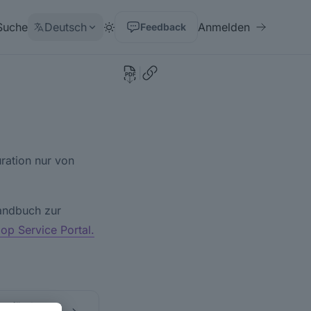
Suche
Deutsch
Anmelden
Feedback
|
PDF
uration nur von
andbuch zur
lop Service Portal.
t für den