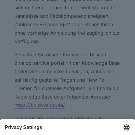
sich in Ihrem eigenen Tempo weiterführende
Kenntnisse und Fachkompetenz aneignen.
Zahlreiche E-Learning-Module stehen Ihnen
ohne vorherige Anmeldung frei zugänglich zur
Verfügung.
Besuchen Sie unsere Knowledge Base im
d.velop service portal. In der Knowledge Base
finden Sie die neusten Lösungen, Antworten
auf häufig gestellte Fragen und How To-
Themen für spezielle Aufgaben. Sie finden die
Knowledge Base unter folgender Adresse:
https://kb.d-velop.de/
Das zentrale Impressum finden Sie unter
https://www.d-velop.de/impressum
.