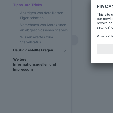
Tipps und Tricks
Anzeigen von detaillierten
Eigenschaften
Vornehmen von Korrekturen
an abgeschlossenen Stapeln
Wissenswertes zum
Stapelstatus
Häufig gestellte Fragen
Weitere
Informationsquellen und
Impressum