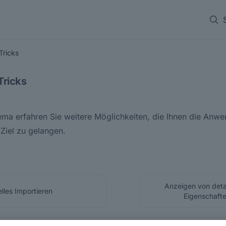
Tricks
Tricks
ma erfahren Sie weitere Möglichkeiten, die Ihnen die Anwe
 Ziel zu gelangen.
Anzeigen von detai
lles Importieren
Eigenschaft