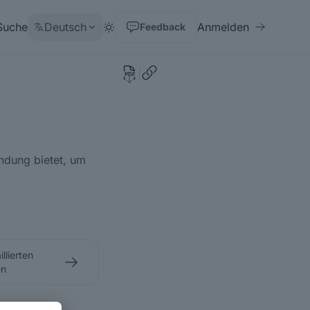
Suche
Deutsch
Anmelden
Feedback
|
PDF
ndung bietet, um
llierten
en