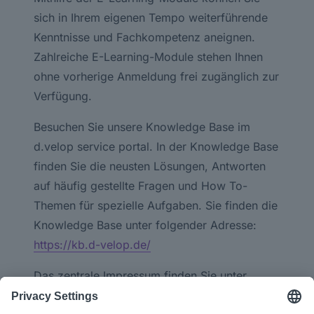
sich in Ihrem eigenen Tempo weiterführende
Kenntnisse und Fachkompetenz aneignen.
Zahlreiche E-Learning-Module stehen Ihnen
ohne vorherige Anmeldung frei zugänglich zur
Verfügung.
Besuchen Sie unsere Knowledge Base im
d.velop service portal. In der Knowledge Base
finden Sie die neusten Lösungen, Antworten
auf häufig gestellte Fragen und How To-
Themen für spezielle Aufgaben. Sie finden die
Knowledge Base unter folgender Adresse:
https://kb.d-velop.de/
Das zentrale Impressum finden Sie unter
https://www.d-velop.de/impressum
.